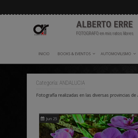
Saltar
al
contenido
ALBERTO ERRE
FOTOGRAFO en mis ratos libres
INICIO
BOOKS & EVENTOS
AUTOMOVILISMO
Categoría:
ANDALUCIA
Fotografía realizadas en las diversas provincias 
Jun 25