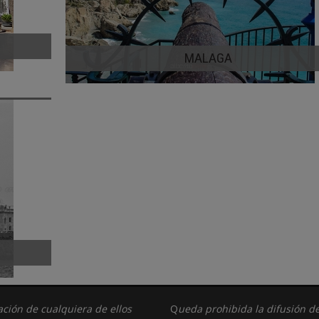
MALAGA
lación de cualquiera de ellos
Q
ueda prohibida la difusión de