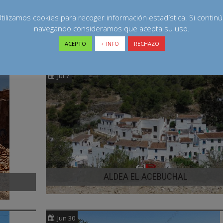
tilizamos cookies para recoger información estadística. Si contin
LAS MINAS DE RODALQUILAR
navegando consideramos que acepta su uso.
ACEPTO
+ INFO
RECHAZO
Jul 7
ALDEA EL ACEBUCHAL
Jun 30