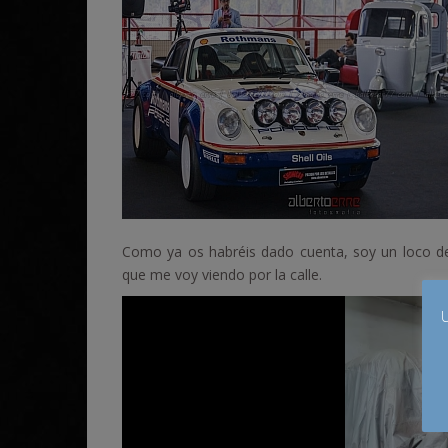
Como ya os habréis dado cuenta, soy un loco d
que me voy viendo por la calle.
U