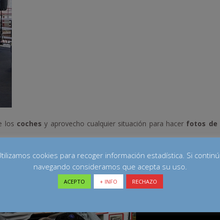
e los
coches
y aprovecho cualquier situación para hacer
fotos de
tilizamos cookies para recoger información estadística. Si contin
navegando consideramos que acepta su uso.
ACEPTO
+ INFO
RECHAZO