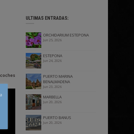
ULTIMAS ENTRADAS:
ORCHIDARIUM ESTEPONA
Jun 25, 2026
ESTEPONA
Jun 24, 2026
 coches
PUERTO MARINA
BENALMADENA
Jun 23, 2026
úa
MARBELLA
Jun 20, 2026
PUERTO BANUS
Jun 20, 2026