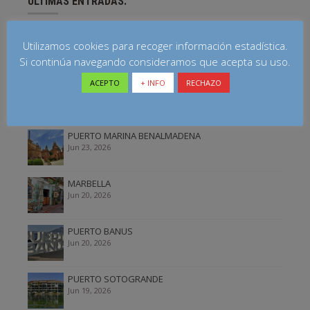
ULTIMAS ENTRADAS:
ORCHIDARIUM ESTEPONA
Utilizamos cookies para recoger información estadística.
Jun 25, 2026
Si continúa navegando consideramos que acepta su uso.
ACEPTO
+ INFO
RECHAZO
ESTEPONA
Jun 24, 2026
PUERTO MARINA BENALMADENA
Jun 23, 2026
MARBELLA
Jun 20, 2026
PUERTO BANUS
Jun 20, 2026
PUERTO SOTOGRANDE
Jun 19, 2026