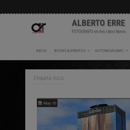
Saltar
al
contenido
ALBERTO ERRE
FOTOGRAFO en mis ratos libres
INICIO
BOOKS & EVENTOS
AUTOMOVILISMO
Etiqueta:
Azca
May 10