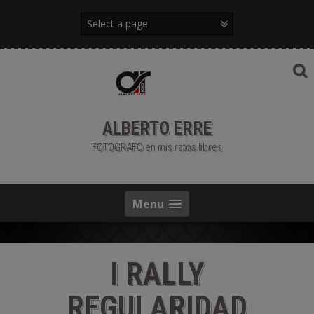
Saltar
al
contenido
ALBERTO ERRE
FOTOGRAFO en mis ratos libres
Menu
I RALLY
REGULARIDAD