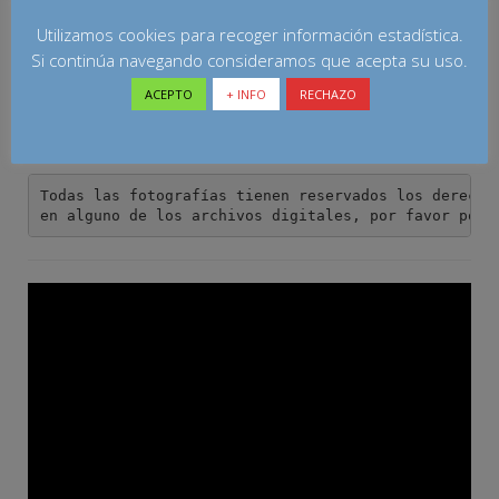
Utilizamos cookies para recoger información estadística.
Si continúa navegando consideramos que acepta su uso.
ACEPTO
+ INFO
RECHAZO
Todas las fotografías tienen reservados los derechos
en alguno de los archivos digitales, por favor pont