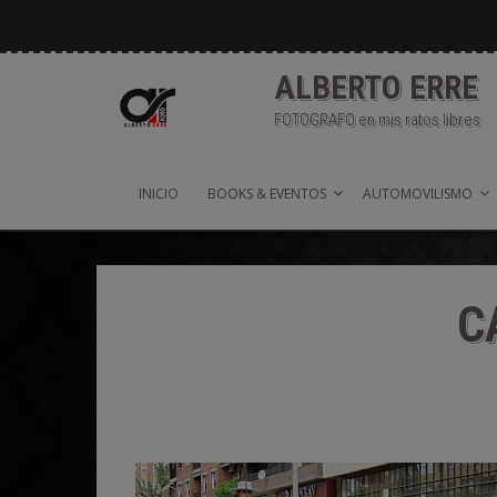
Saltar
al
contenido
ALBERTO ERRE
FOTOGRAFO en mis ratos libres
INICIO
BOOKS & EVENTOS
AUTOMOVILISMO
C