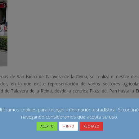
s de San Isidro de Talavera de la Reina, se realiza el desfile de 
or, en la que existe representación de varios sectores agrícola
dad de Talavera de la Reina, desde la céntrica Plaza del Pan hasta la 
San Isidro y la entrega de premios a las carrozas participantes.
tilizamos cookies para recoger información estadística. Si contin
navegando consideramos que acepta su uso.
ACEPTO
+ INFO
RECHAZO