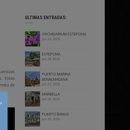
ULTIMAS ENTRADAS:
ORCHIDARIUM ESTEPONA
Jun 25, 2026
ESTEPONA
Jun 24, 2026
carrozas
PUERTO MARINA
s. Estas
BENALMADENA
Jun 23, 2026
Ermita de
MARBELLA
Jun 20, 2026
úa
PUERTO BANUS
Jun 20, 2026